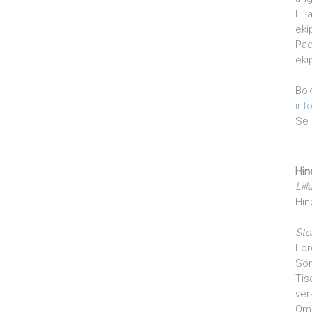
Lil
eki
Pad
eki
Bok
inf
Se 
Hin
Lill
Hin
Sto
Lör
Sön
Tis
ver
Om 