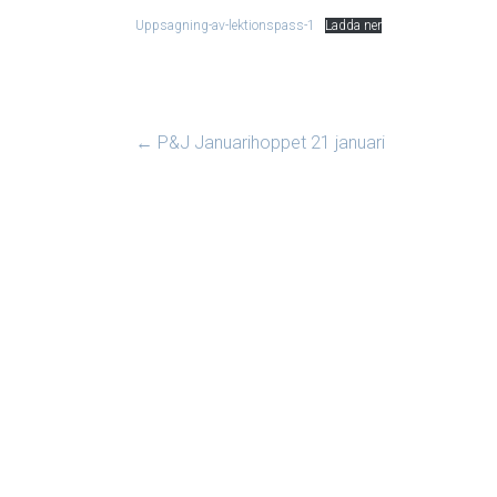
Uppsagning-av-lektionspass-1
Ladda ner
←
P&J Januarihoppet 21 januari