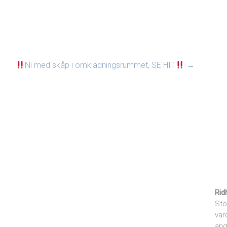
Ni med skåp i omklädningsrummet, SE HIT
→
Rid
Sto
var
ang