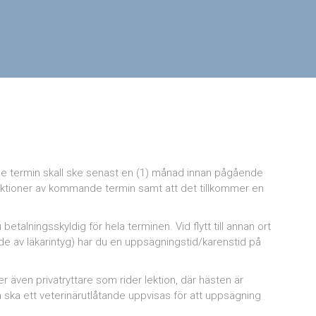
m
e termin skall ske senast en (1) månad innan pågående
 lektioner av kommande termin samt att det tillkommer en
talningsskyldig för hela terminen. Vid flytt till annan ort
de av läkarintyg) har du en uppsägningstid/karenstid på
r även privatryttare som rider lektion, där hästen är
Då ska ett veterinärutlåtande uppvisas för att uppsägning