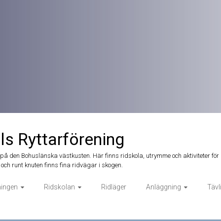
ls Ryttarförening
t på den Bohuslänska västkusten. Här finns ridskola, utrymme och aktiviteter för 
och runt knuten finns fina ridvägar i skogen.
ningen
Ridskolan
Ridläger
Anläggning
Tävl