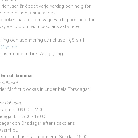
la ridhuset är öppet varje vardag och helg för
page om inget annat anges.
docken hålls öppen varje vardag och helg för
page - förutom vid ridskolans aktiviteter.
ning och abonnering av ridhusen görs till
o@lyrf.se
priser under rubrik "Anläggning"
der och bommar
a ridhuset:
der får fritt plockas in under hela Torsdagar.
ra ridhuset:
dagar kl. 09:00 - 12:00
dagar kl. 15:00 - 18:00
dagar och Onsdagar efter ridskolans
ksamhet.
stora ridhuset är abonnerat Söndag 15:00 -