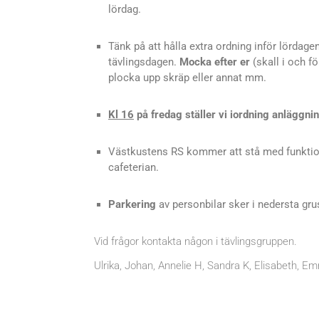
lördag.
Tänk på att hålla extra ordning inför lördagen
tävlingsdagen.
Mocka efter er
(skall i och fö
plocka upp skräp eller annat mm.
Kl 16
på fredag ställer vi iordning anläggni
Västkustens RS kommer att stå med funktion
cafeterian.
Parkering
av personbilar sker i nedersta gru
Vid frågor kontakta någon i tävlingsgruppen.
Ulrika, Johan, Annelie H, Sandra K, Elisabeth, 