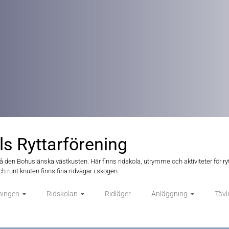
ls Ryttarförening
på den Bohuslänska västkusten. Här finns ridskola, utrymme och aktiviteter för ryt
h runt knuten finns fina ridvägar i skogen.
ningen
Ridskolan
Ridläger
Anläggning
Tävl