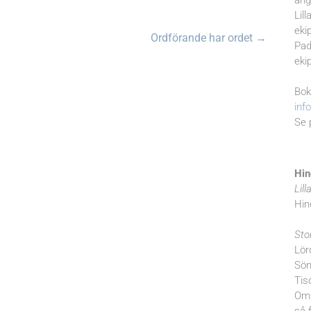
ang
Lil
eki
Ordförande har ordet
→
Pad
eki
Bok
inf
Se 
Hin
Lill
Hin
Sto
Lör
Sön
Tis
Om 