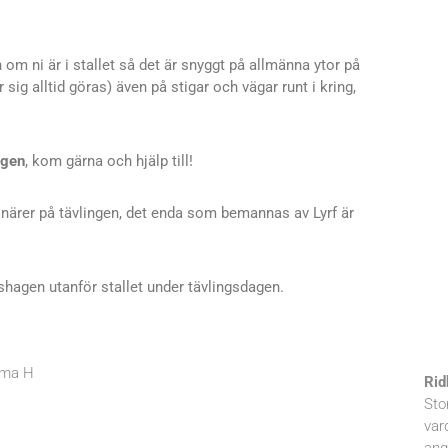
 om ni är i stallet så det är snyggt på allmänna ytor på
r sig alltid göras) även på stigar och vägar runt i kring,
ngen
, kom gärna och hjälp till!
ärer på tävlingen, det enda som bemannas av Lyrf är
shagen utanför stallet under tävlingsdagen.
Emma H
Rid
Sto
var