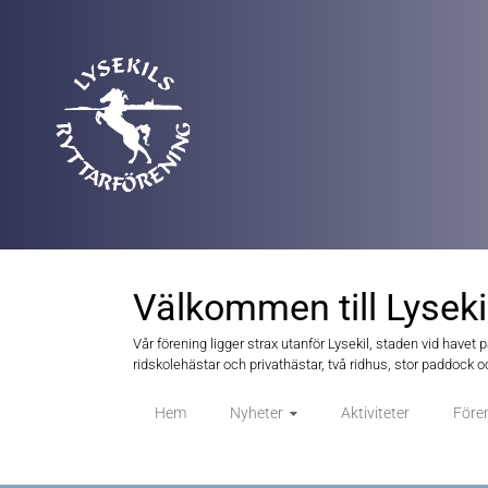
Välkommen till Lyseki
Vår förening ligger strax utanför Lysekil, staden vid havet 
ridskolehästar och privathästar, två ridhus, stor paddock oc
Hem
Nyheter
Aktiviteter
Före