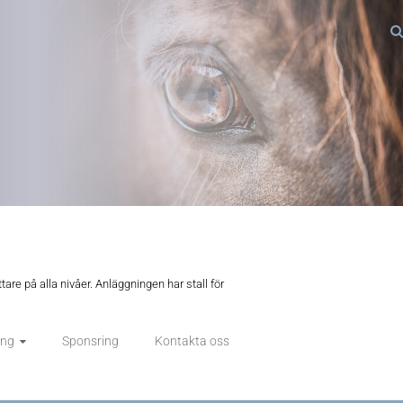
tare på alla nivåer. Anläggningen har stall för
ing
Sponsring
Kontakta oss