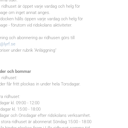
ivna tider.
la ridhuset är öppet varje vardag och helg för
page om inget annat anges.
docken hålls öppen varje vardag och helg för
page - förutom vid ridskolans aktiviteter.
ning och abonnering av ridhusen görs till
o@lyrf.se
priser under rubrik "Anläggning"
der och bommar
a ridhuset:
der får fritt plockas in under hela Torsdagar.
ra ridhuset:
dagar kl. 09:00 - 12:00
dagar kl. 15:00 - 18:00
dagar och Onsdagar efter ridskolans verksamhet.
stora ridhuset är abonnerat Söndag 15:00 - 18:00