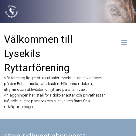
Hoppa
till
innehåll
Välkommen till
Lysekils
Ryttarförening
Vår förening ligger strax utanför Lysekil, staden vid havet
på den Bohuslänska västkusten. Här finns ridskola,
utrymme och aktiviteter för ryttare på alla nivåer.
Anläggningen har stall för ridskolehästar och privathästar,
två ridhus, stor paddock och runt knuten finns fina
ridvägar i skogen.