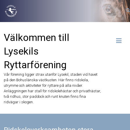
Hoppa
till
innehåll
Välkommen till
Lysekils
Ryttarförening
Vår förening ligger strax utanför Lysekil, staden vid havet
på den Bohuslänska västkusten. Här finns ridskola,
utrymme och aktiviteter för ryttare på alla nivåer.
Anläggningen har stall för ridskolehästar och privathästar,
två ridhus, stor paddock och runt knuten finns fina
ridvägar i skogen.