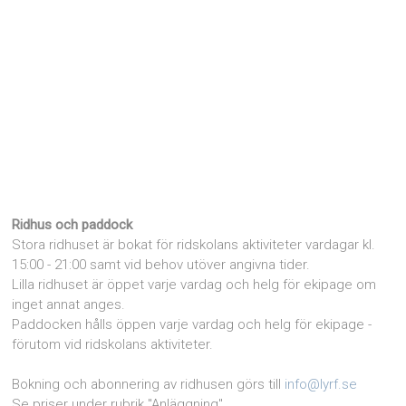
Ridhus och paddock
Stora ridhuset är bokat för ridskolans aktiviteter vardagar kl.
15:00 - 21:00 samt vid behov utöver angivna tider.
Lilla ridhuset är öppet varje vardag och helg för ekipage om
inget annat anges.
Paddocken hålls öppen varje vardag och helg för ekipage -
förutom vid ridskolans aktiviteter.
Bokning och abonnering av ridhusen görs till
info@lyrf.se
Se priser under rubrik "Anläggning"