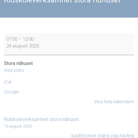
Ridskoleverksamhet stora ridhuset
Ridskoleverksamhet
07:00
–
12:00
stora
24 augusti 2023
ridhuset
Stora ridhuset
Visa plats
iCal
Google
Visa hela kalendern
Ridskoleverksamhet stora ridhuset
16 augusti 2023
paddocken stäng pga tävling