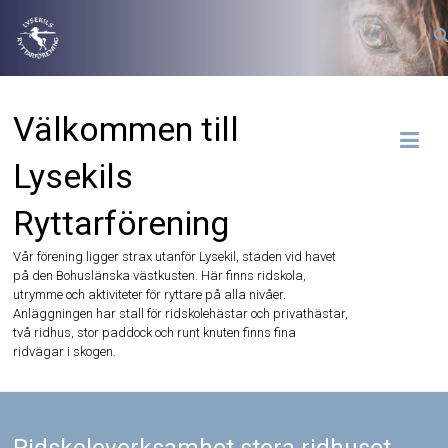
Hoppa
till
innehåll
Välkommen till
Lysekils
Ryttarförening
Vår förening ligger strax utanför Lysekil, staden vid havet
på den Bohuslänska västkusten. Här finns ridskola,
utrymme och aktiviteter för ryttare på alla nivåer.
Anläggningen har stall för ridskolehästar och privathästar,
två ridhus, stor paddock och runt knuten finns fina
ridvägar i skogen.