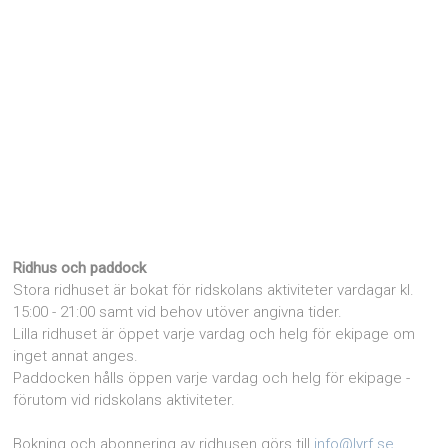
Ridhus och paddock
Stora ridhuset är bokat för ridskolans aktiviteter vardagar kl.
15:00 - 21:00 samt vid behov utöver angivna tider.
Lilla ridhuset är öppet varje vardag och helg för ekipage om
inget annat anges.
Paddocken hålls öppen varje vardag och helg för ekipage -
förutom vid ridskolans aktiviteter.
Bokning och abonnering av ridhusen görs till
info@lyrf.se