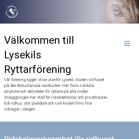
Hoppa
till
innehåll
Välkommen till
Lysekils
Ryttarförening
Vår förening ligger strax utanför Lysekil, staden vid havet
på den Bohuslänska västkusten. Här finns ridskola,
utrymme och aktiviteter för ryttare på alla nivåer.
Anläggningen har stall för ridskolehästar och privathästar,
två ridhus, stor paddock och runt knuten finns fina
ridvägar i skogen.