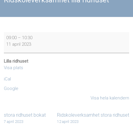
Ridskoleverksamhet illa ridhuset
Ridskoleverksamhet
09:00
–
10:30
illa
11 april 2023
ridhuset
Lilla ridhuset
Visa plats
iCal
Google
Visa hela kalendern
stora ridhuset bokat
Ridskoleverksamhet stora ridhuset
7 april 2023
12 april 2023