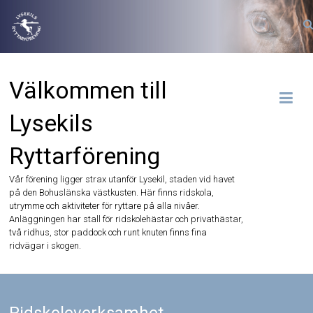
Hoppa
till
innehåll
Välkommen till
Lysekils
Ryttarförening
Vår förening ligger strax utanför Lysekil, staden vid havet
på den Bohuslänska västkusten. Här finns ridskola,
utrymme och aktiviteter för ryttare på alla nivåer.
Anläggningen har stall för ridskolehästar och privathästar,
två ridhus, stor paddock och runt knuten finns fina
ridvägar i skogen.