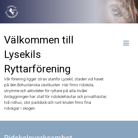
Hoppa
till
innehåll
Välkommen till
Lysekils
Ryttarförening
Vår förening ligger strax utanför Lysekil, staden vid havet
på den Bohuslänska västkusten. Här finns ridskola,
utrymme och aktiviteter för ryttare på alla nivåer.
Anläggningen har stall för ridskolehästar och privathästar,
två ridhus, stor paddock och runt knuten finns fina
ridvägar i skogen.