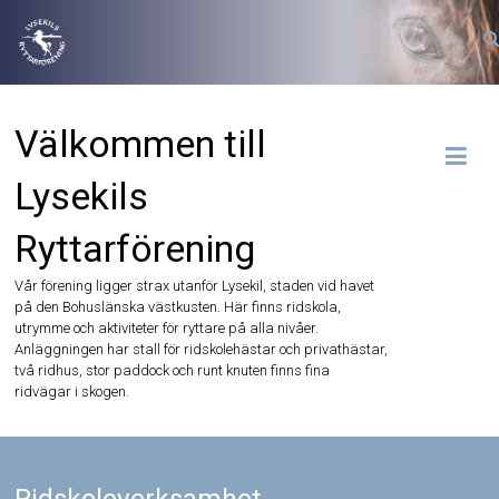
Hoppa
till
innehåll
Välkommen till
Lysekils
Ryttarförening
Vår förening ligger strax utanför Lysekil, staden vid havet
på den Bohuslänska västkusten. Här finns ridskola,
utrymme och aktiviteter för ryttare på alla nivåer.
Anläggningen har stall för ridskolehästar och privathästar,
två ridhus, stor paddock och runt knuten finns fina
ridvägar i skogen.