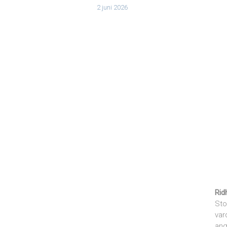
2 juni 2026
Rid
Sto
var
ang