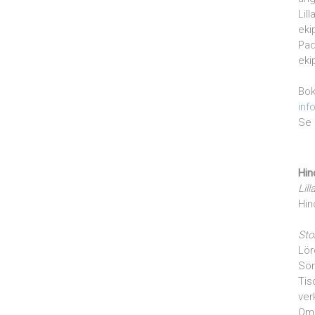
Lil
eki
Pad
eki
Bok
inf
Se 
Hin
Lill
Hin
Sto
Lör
Sön
Tis
ver
Om 