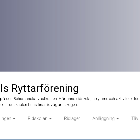
ls Ryttarförening
t på den Bohuslänska västkusten. Här finns ridskola, utrymme och aktiviteter för 
och runt knuten finns fina ridvägar i skogen.
ningen
Ridskolan
Ridläger
Anläggning
Tävl