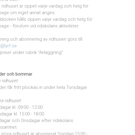
la ridhuset är öppet varje vardag och helg för
page om inget annat anges.
docken hålls öppen varje vardag och helg för
page - förutom vid ridskolans aktiviteter.
ning och abonnering av ridhusen görs till
o@lyrf.se
priser under rubrik "Anläggning"
der och bommar
a ridhuset:
der får fritt plockas in under hela Torsdagar.
ra ridhuset:
dagar kl. 09:00 - 12:00
dagar kl. 15:00 - 18:00
dagar och Onsdagar efter ridskolans
ksamhet.
stora ridhuset är abonnerat Söndag 15:00 -