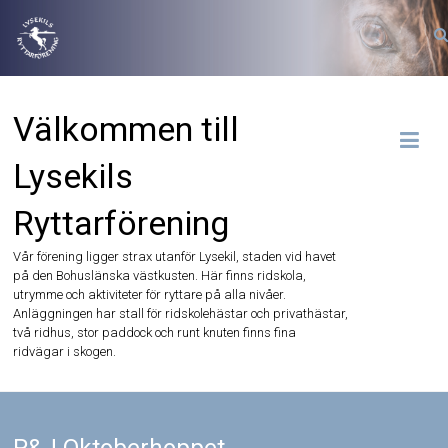
Hoppa
till
innehåll
Välkommen till
Lysekils
Ryttarförening
Vår förening ligger strax utanför Lysekil, staden vid havet
på den Bohuslänska västkusten. Här finns ridskola,
utrymme och aktiviteter för ryttare på alla nivåer.
Anläggningen har stall för ridskolehästar och privathästar,
två ridhus, stor paddock och runt knuten finns fina
ridvägar i skogen.