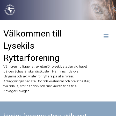
Hoppa
till
innehåll
Välkommen till
Lysekils
Ryttarförening
Vår förening ligger strax utanför Lysekil, staden vid havet
på den Bohuslänska västkusten. Här finns ridskola,
utrymme och aktiviteter för ryttare på alla nivåer.
Anläggningen har stall för ridskolehästar och privathästar,
två ridhus, stor paddock och runt knuten finns fina
ridvägar i skogen.