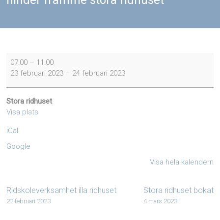
hinder framme stora ridhuset
hinder
07:00
–
11:00
framme
23 februari 2023
–
24 februari 2023
stora
ridhuset
Stora ridhuset
Visa plats
iCal
Google
Visa hela kalendern
Ridskoleverksamhet illa ridhuset
Stora ridhuset bokat
22 februari 2023
4 mars 2023