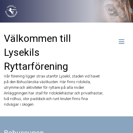
Hoppa
till
innehåll
Välkommen till
Lysekils
Ryttarförening
Vår förening ligger strax utanför Lysekil, staden vid havet
på den Bohuslänska västkusten. Här finns ridskola,
utrymme och aktiviteter för ryttare på alla nivåer.
Anläggningen har stall för ridskolehästar och privathästar,
två ridhus, stor paddock och runt knuten finns fina
ridvägar i skogen.