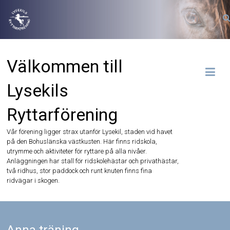
Hoppa
till
innehåll
Välkommen till
Lysekils
Ryttarförening
Vår förening ligger strax utanför Lysekil, staden vid havet
på den Bohuslänska västkusten. Här finns ridskola,
utrymme och aktiviteter för ryttare på alla nivåer.
Anläggningen har stall för ridskolehästar och privathästar,
två ridhus, stor paddock och runt knuten finns fina
ridvägar i skogen.