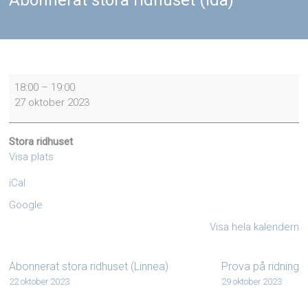
Abonnerat stora ridhuset (Ida)
Abonnerat
18:00
–
19:00
stora
27 oktober 2023
ridhuset
(Ida)
Stora ridhuset
Visa plats
iCal
Google
Visa hela kalendern
Abonnerat stora ridhuset (Linnea)
Prova på ridning
22 oktober 2023
29 oktober 2023