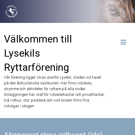
Hoppa
till
innehåll
Välkommen till
Lysekils
Ryttarförening
Vår förening ligger strax utanför Lysekil, staden vid havet
på den Bohuslänska västkusten. Här finns ridskola,
utrymme och aktiviteter för ryttare på alla nivåer.
Anläggningen har stall för ridskolehästar och privathästar,
två ridhus, stor paddock och runt knuten finns fina
ridvägar i skogen.