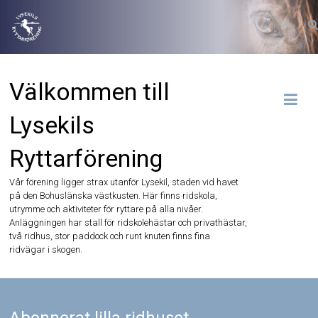
Hoppa
till
innehåll
Välkommen till
Lysekils
Ryttarförening
Vår förening ligger strax utanför Lysekil, staden vid havet
på den Bohuslänska västkusten. Här finns ridskola,
utrymme och aktiviteter för ryttare på alla nivåer.
Anläggningen har stall för ridskolehästar och privathästar,
två ridhus, stor paddock och runt knuten finns fina
ridvägar i skogen.