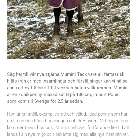
Säg hej till vår nya stjärna Mumin! Tack vare all fantastisk
hjälp från er med insamlingar och försäljningar kan vi hälsa
ännu ett nytt tillskott till verksamheten välkommen. Mumin
är en konikponny, maxad kat B på 130 cm, import Polen
som kom till Sverige för 2,5 år sedan.
Hon är en snäll, okomplicerad och välutbildad ponny som har
en fin grund i både hoppningen och dressyren. Vi hoppas hon
kommer trivas hos oss. Mumin behöver fortfarande lite tid att
landa i sin nya miljö och bekanta sig med alla nya hästvänner.