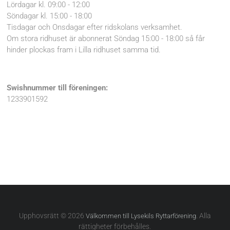
Lördagar kl. 09:00 - 12:00
Söndagar kl. 15:00 - 18:00
Tisdagar och Onsdagar efter ridskolans verksamhet.
Om stora ridhuset är abonnerat Söndag 15:00 - 18:00 så får
hinder plockas fram i Lilla ridhuset samma tid.
Swishnummer till föreningen:
1233901592
Upphovsrätt © 2026
. Alla
Välkommen till Lysekils Ryttarförening
rättigheter förbehålles.