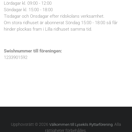
Lördagar kl. 09:00 - 12:00
Söndagar kl. 15:00 - 18:00
Tisdagar och Onsdagar efter ridskolans verksamhet.
Om stora ridhuset är abonnerat Söndag 15:00 - 18:00 så får
hinder plockas fram i Lilla ridhuset samma tid.
Swishnummer till föreningen:
1233901592
Upphovsrätt © 2026
. Alla
Välkommen till Lysekils Ryttarförening
rättigheter förbehålles.