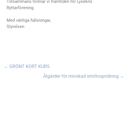
Tillsammans formar vi framtiden för Lysekils
Ryttarförening.
Med vänliga hälsningar,
Styrelsen
←
GRÖNT KORT KURS
Åtgärder för minskad smittospridning
→