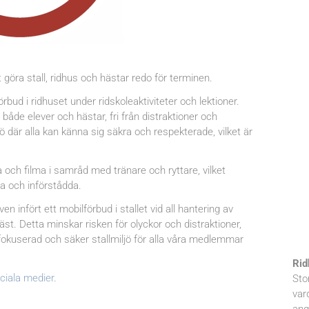
t göra stall, ridhus och hästar redo för terminen.
mförbud i ridhuset under ridskoleaktiviteter och lektioner.
både elever och hästar, fri från distraktioner och
ljö där alla kan känna sig säkra och respekterade, vilket är
a och filma i samråd med tränare och ryttare, vilket
ma och införstådda.
en infört ett mobilförbud i stallet vid all hantering av
äst. Detta minskar risken för olyckor och distraktioner,
 fokuserad och säker stallmiljö för alla våra medlemmar
Rid
ociala medier
.
Sto
var