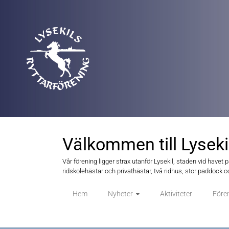
Välkommen till Lyseki
Vår förening ligger strax utanför Lysekil, staden vid havet 
ridskolehästar och privathästar, två ridhus, stor paddock oc
Hem
Nyheter
Aktiviteter
Före