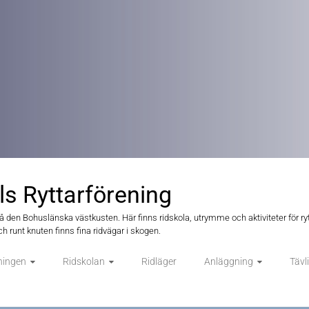
ls Ryttarförening
på den Bohuslänska västkusten. Här finns ridskola, utrymme och aktiviteter för ryt
h runt knuten finns fina ridvägar i skogen.
ningen
Ridskolan
Ridläger
Anläggning
Tävl