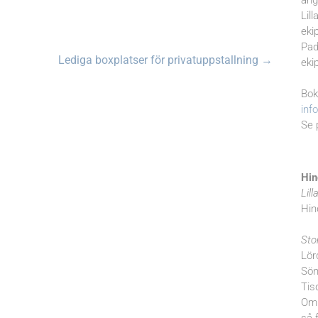
ang
Lil
eki
Pad
Lediga boxplatser för privatuppstallning
→
eki
Bok
inf
Se 
Hin
Lill
Hin
Sto
Lör
Sön
Tis
Om 