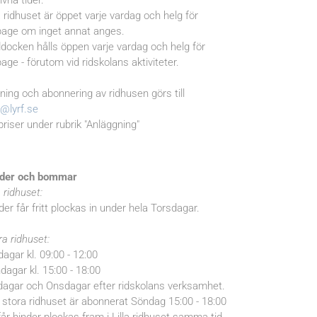
ivna tider.
la ridhuset är öppet varje vardag och helg för
page om inget annat anges.
docken hålls öppen varje vardag och helg för
page - förutom vid ridskolans aktiviteter.
ning och abonnering av ridhusen görs till
o@lyrf.se
priser under rubrik "Anläggning"
der och bommar
a ridhuset:
der får fritt plockas in under hela Torsdagar.
ra ridhuset:
dagar kl. 09:00 - 12:00
dagar kl. 15:00 - 18:00
dagar och Onsdagar efter ridskolans verksamhet.
stora ridhuset är abonnerat Söndag 15:00 - 18:00