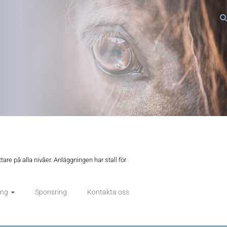
tare på alla nivåer. Anläggningen har stall för
ing
Sponsring
Kontakta oss