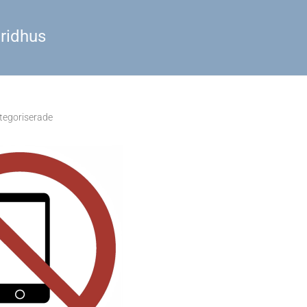
 ridhus
tegoriserade