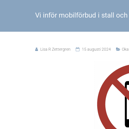
Vi inför mobilförbud i stall och
Lisa R Zettergren
15 augusti 2024
Oka