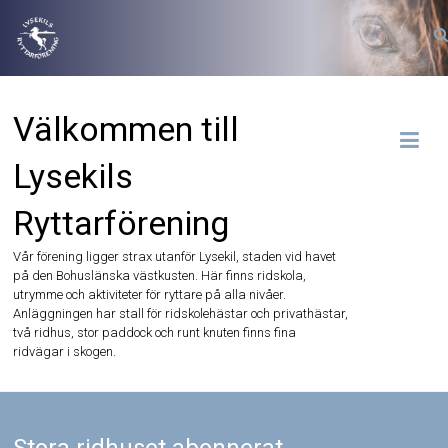
Hoppa
till
innehåll
Välkommen till
Lysekils
Ryttarförening
Vår förening ligger strax utanför Lysekil, staden vid havet
på den Bohuslänska västkusten. Här finns ridskola,
utrymme och aktiviteter för ryttare på alla nivåer.
Anläggningen har stall för ridskolehästar och privathästar,
två ridhus, stor paddock och runt knuten finns fina
ridvägar i skogen.