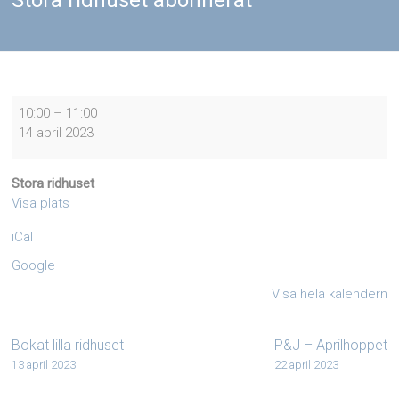
Stora ridhuset abonnerat
Stora
10:00
–
11:00
ridhuset
14 april 2023
abonnerat
Stora ridhuset
Visa plats
iCal
Google
Visa hela kalendern
Bokat lilla ridhuset
P&J – Aprilhoppet
13 april 2023
22 april 2023