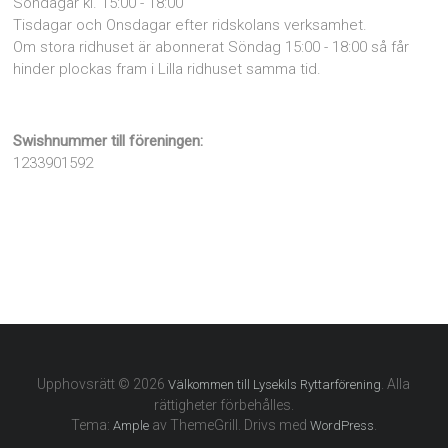
Söndagar kl. 15:00 - 18:00
Tisdagar och Onsdagar efter ridskolans verksamhet.
Om stora ridhuset är abonnerat Söndag 15:00 - 18:00 så får
hinder plockas fram i Lilla ridhuset samma tid.
Swishnummer till föreningen:
1233901592
Upphovsrätt © 2026
. Alla
Välkommen till Lysekils Ryttarförening
rättigheter förbehålles.
Tema:
av ThemeGrill. Drivs med
.
Ample
WordPress