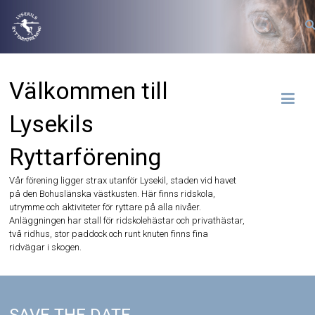
Hoppa
till
innehåll
Välkommen till
Lysekils
Ryttarförening
Vår förening ligger strax utanför Lysekil, staden vid havet
på den Bohuslänska västkusten. Här finns ridskola,
utrymme och aktiviteter för ryttare på alla nivåer.
Anläggningen har stall för ridskolehästar och privathästar,
två ridhus, stor paddock och runt knuten finns fina
ridvägar i skogen.