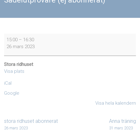
Sadelutprovare (ej abonnerat)
Sadelutprovare
15:00
–
16:30
(ej
26 mars 2023
abonnerat)
Stora ridhuset
Visa plats
iCal
Google
Visa hela kalendern
stora ridhuset abonnerat
Anna träning
26 mars 2023
31 mars 2023