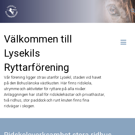
Hoppa
till
innehåll
Välkommen till
Lysekils
Ryttarförening
Vår förening ligger strax utanför Lysekil, staden vid havet
på den Bohuslänska västkusten. Här finns ridskola,
utrymme och aktiviteter för ryttare på alla nivåer.
Anläggningen har stall för ridskolehästar och privathästar,
två ridhus, stor paddock och runt knuten finns fina
ridvägar i skogen.