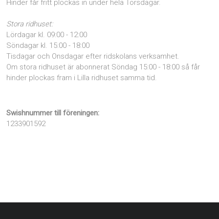
Hinder får fritt plockas in under hela Torsdagar.
Stora ridhuset:
Lördagar kl. 09:00 - 12:00
Söndagar kl. 15:00 - 18:00
Tisdagar och Onsdagar efter ridskolans verksamhet.
Om stora ridhuset är abonnerat Söndag 15:00 - 18:00 så får
hinder plockas fram i Lilla ridhuset samma tid.
Swishnummer till föreningen:
1233901592