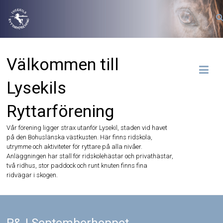
Hoppa
till
innehåll
Välkommen till
Lysekils
Ryttarförening
Vår förening ligger strax utanför Lysekil, staden vid havet
på den Bohuslänska västkusten. Här finns ridskola,
utrymme och aktiviteter för ryttare på alla nivåer.
Anläggningen har stall för ridskolehästar och privathästar,
två ridhus, stor paddock och runt knuten finns fina
ridvägar i skogen.