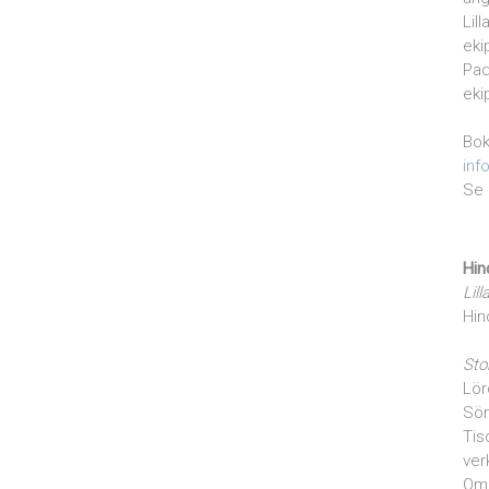
Lil
eki
Pad
eki
Bok
inf
Se 
Hin
Lill
Hin
Sto
Lör
Sön
Tis
ver
Om 