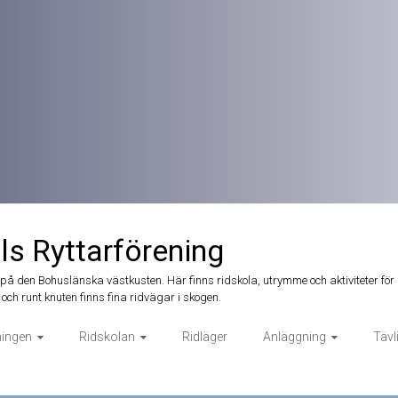
ls Ryttarförening
t på den Bohuslänska västkusten. Här finns ridskola, utrymme och aktiviteter för 
och runt knuten finns fina ridvägar i skogen.
ningen
Ridskolan
Ridläger
Anläggning
Tävl