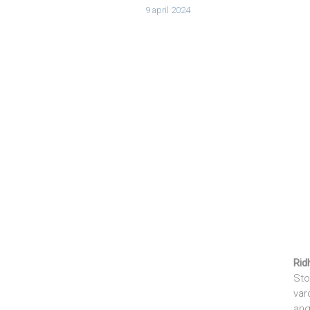
9 april 2024
Rid
Sto
var
ang