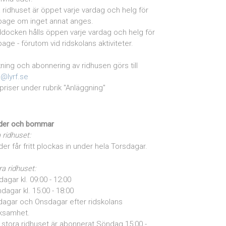
la ridhuset är öppet varje vardag och helg för
page om inget annat anges.
docken hålls öppen varje vardag och helg för
page - förutom vid ridskolans aktiviteter.
ning och abonnering av ridhusen görs till
o@lyrf.se
priser under rubrik "Anläggning"
der och bommar
a ridhuset:
der får fritt plockas in under hela Torsdagar.
ra ridhuset:
dagar kl. 09:00 - 12:00
dagar kl. 15:00 - 18:00
dagar och Onsdagar efter ridskolans
ksamhet.
stora ridhuset är abonnerat Söndag 15:00 -