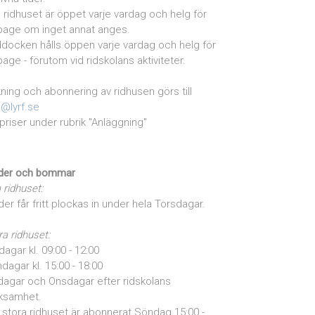
la ridhuset är öppet varje vardag och helg för
page om inget annat anges.
docken hålls öppen varje vardag och helg för
page - förutom vid ridskolans aktiviteter.
ning och abonnering av ridhusen görs till
o@lyrf.se
priser under rubrik "Anläggning"
der och bommar
a ridhuset:
der får fritt plockas in under hela Torsdagar.
ra ridhuset:
dagar kl. 09:00 - 12:00
dagar kl. 15:00 - 18:00
dagar och Onsdagar efter ridskolans
ksamhet.
stora ridhuset är abonnerat Söndag 15:00 -