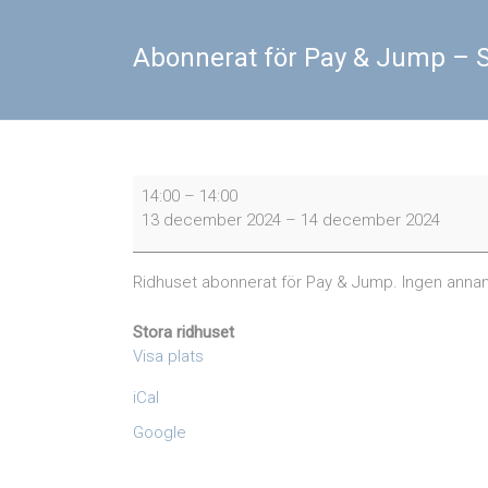
Abonnerat för Pay & Jump – S
Abonnerat
14:00
–
14:00
för
13 december 2024
–
14 december 2024
Pay
&
Jump
Ridhuset abonnerat för Pay & Jump. Ingen annan a
-
Stora
Stora ridhuset
ridhuset
Visa plats
iCal
Google