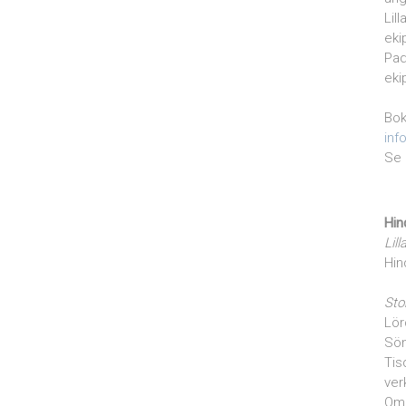
Lil
eki
Pad
eki
Bok
inf
Se 
Hin
Lill
Hin
Sto
Lör
Sön
Tis
ver
Om 