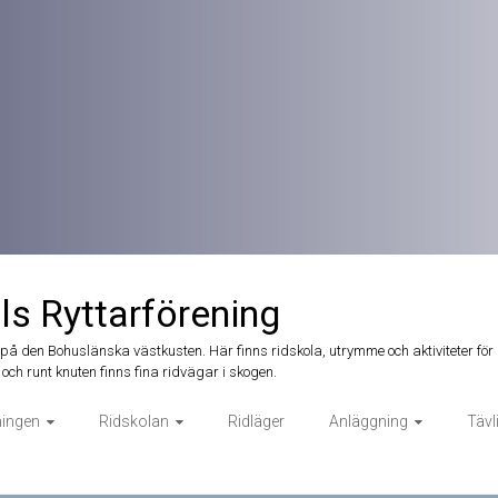
ls Ryttarförening
t på den Bohuslänska västkusten. Här finns ridskola, utrymme och aktiviteter för 
och runt knuten finns fina ridvägar i skogen.
ningen
Ridskolan
Ridläger
Anläggning
Tävl