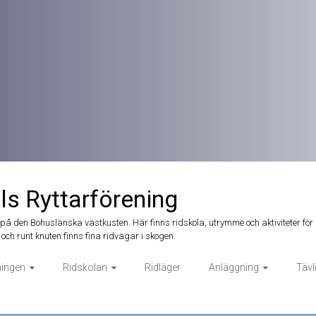
ls Ryttarförening
t på den Bohuslänska västkusten. Här finns ridskola, utrymme och aktiviteter för 
och runt knuten finns fina ridvägar i skogen.
ningen
Ridskolan
Ridläger
Anläggning
Tävl