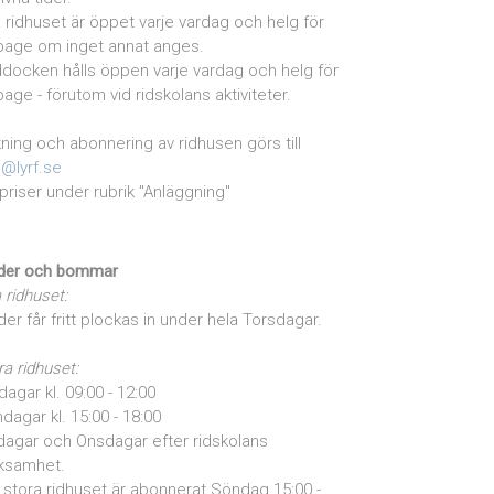
la ridhuset är öppet varje vardag och helg för
page om inget annat anges.
docken hålls öppen varje vardag och helg för
page - förutom vid ridskolans aktiviteter.
ning och abonnering av ridhusen görs till
o@lyrf.se
priser under rubrik "Anläggning"
der och bommar
a ridhuset:
der får fritt plockas in under hela Torsdagar.
ra ridhuset:
dagar kl. 09:00 - 12:00
dagar kl. 15:00 - 18:00
dagar och Onsdagar efter ridskolans
ksamhet.
stora ridhuset är abonnerat Söndag 15:00 -