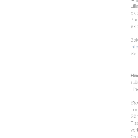
Lil
eki
Pad
eki
Bok
inf
Se 
Hin
Lill
Hin
Sto
Lör
Sön
Tis
ver
Om 