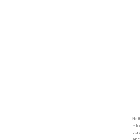
Rid
Sto
var
ang